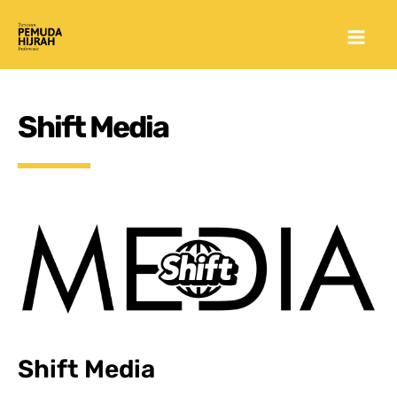
Skip
Mai
to
Men
content
Shift Media
Shift Media